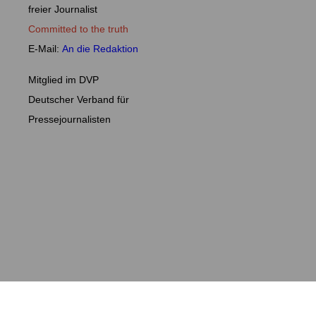
freier Journalist
Committed to the truth
E-Mail:
An die Redaktion
Mitglied im DVP
Deutscher Verband für
Pressejournalisten
(C)2010 DER BEWUSSTE MENSCH E.V.